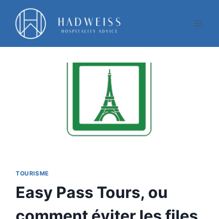
Aller
au
contenu
TOURISME
Easy Pass Tours, ou
comment éviter les files