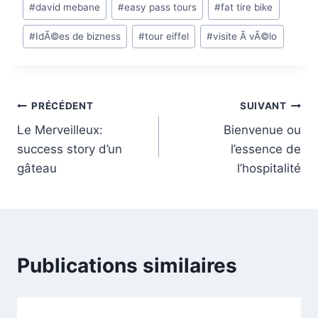
#
david mebane
#
easy pass tours
#
fat tire bike
de
#
IdÃ©es de bizness
#
tour eiffel
#
visite Ã vÃ©lo
la
publication
:
Navigation
PRÉCÉDENT
SUIVANT
Le Merveilleux:
Bienvenue ou
de
success story d’un
l’essence de
l’article
gâteau
l’hospitalité
Publications similaires