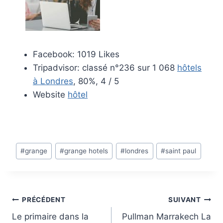
Facebook: 1019 Likes
Tripadvisor: classé n°236 sur 1 068
hôtels
à Londres
, 80%, 4 / 5
Website
hôtel
Étiquettes
#
grange
#
grange hotels
#
londres
#
saint paul
de
la
publication
:
Navigation
PRÉCÉDENT
SUIVANT
Le primaire dans la
Pullman Marrakech La