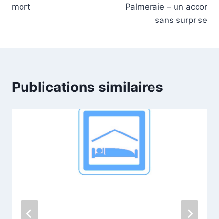
de
mort
Palmeraie – un accor
l’article
sans surprise
Publications similaires