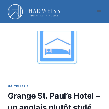
Aller
au
contenu
HÃ´TELLERIE
Grange St. Paul’s Hotel –
un anglais plutôt stylé