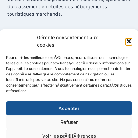
du classement en étoiles des hébergements
touristiques marchands.
Gérer le consentement aux
cookies
Contact
Pour offrir les meilleures expÃ©riences, nous utilisons des technologies
telles que les cookies pour stocker et/ou accÃ©der aux informations sur
+33 (0) 6 73 60 41 54
l'appareil. Le consentement Ã ces technologies nous permettra de traiter
des donnÃ©es telles que le comportement de navigation ou les
identifiants uniques sur ce site. Ne pas consentir ou retirer son
Helene@hadweiss.com
consentement peut affecter nÃ©gativement certaines caractÃ©ristiques
et fonctions.
Mentions légales
Accepter
Refuser
Voir les prÃ©fÃ©rences