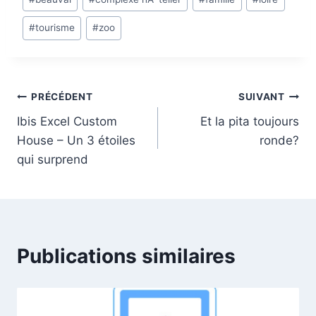
de
#
tourisme
#
zoo
la
publication
:
Navigation
PRÉCÉDENT
SUIVANT
Ibis Excel Custom
Et la pita toujours
de
House – Un 3 étoiles
ronde?
l’article
qui surprend
Publications similaires