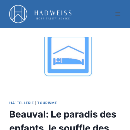
Aller
au
contenu
HÃ´TELLERIE
|
TOURISME
Beauval: Le paradis des
enfants, le souffle des