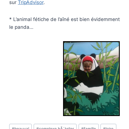
sur
TripAdvisor
.
* L’animal fétiche de l’aîné est bien évidemment
le panda…
Étiquettes
#
beauval
#
complexe hÃ´telier
#
famille
#
loire