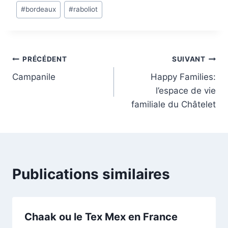
Étiquettes
#
bordeaux
#
raboliot
de
la
publication
:
Navigation
PRÉCÉDENT
SUIVANT
Campanile
Happy Families:
de
l’espace de vie
l’article
familiale du Châtelet
Publications similaires
Chaak ou le Tex Mex en France