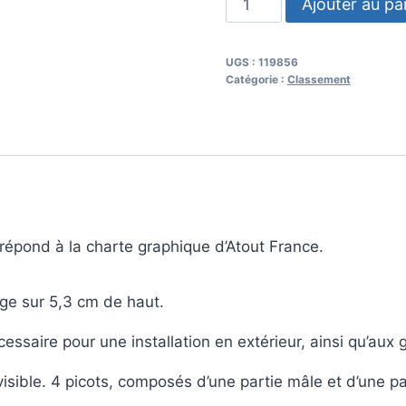
Ajouter au pa
de
Panonceau
UGS :
119856
de
Catégorie :
Classement
classement
:
Auberge
collective
épond à la charte graphique d’Atout France.
rge sur 5,3 cm de haut.
ssaire pour une installation en extérieur, ainsi qu’aux gr
visible. 4 picots, composés d’une partie mâle et d’une pa