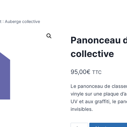
: Auberge collective
Panonceau d
collective
95,00
€
TTC
Le panonceau de classem
vinyle sur une plaque d’
UV et aux graffiti, le p
invisibles.
quantité