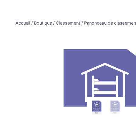
Aller
au
contenu
Accueil
/
Boutique
/
Classement
/
Panonceau de classement 