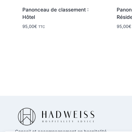
Panonceau de classement :
Panon
Hôtel
Résid
95,00
€
95,00
€
TTC
Conseil et accompagnement en hospitalité,